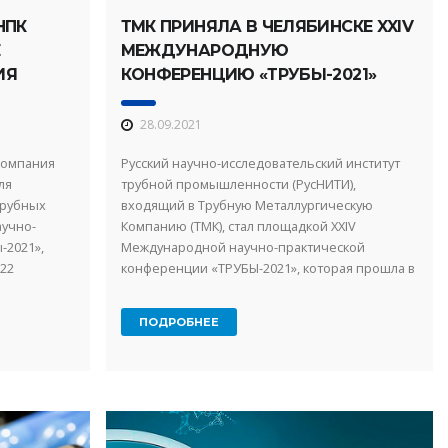
НПК
ТМК ПРИНЯЛА В ЧЕЛЯБИНСКЕ XXIV
МЕЖДУНАРОДНУЮ
ИЯ
КОНФЕРЕНЦИЮ «ТРУБЫ-2021»
ЫХ
28.09.2021
компания
Русский научно-исследовательский институт
ля
трубной промышленности (РусНИТИ),
трубных
входящий в Трубную Металлургическую
аучно-
Компанию (ТМК), стал площадкой XXIV
-2021»,
Международной научно-практической
-22
конференции «ТРУБЫ-2021», которая прошла в
ашинному
Челябинске 21 – 22 сентября. Мероприятие
организовано при поддержке Министерства ...
ПОДРОБНЕЕ