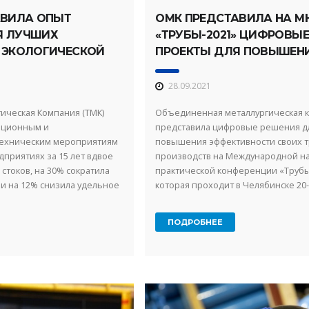
АВИЛА ОПЫТ
ОМК ПРЕДСТАВИЛА НА М
Я ЛУЧШИХ
«ТРУБЫ-2021» ЦИФРОВЫЕ
 ЭКОЛОГИЧЕСКОЙ
ПРОЕКТЫ ДЛЯ ПОВЫШЕН
ТИ
ЭФФЕКТИВНОСТИ ТРУБН
ПРОИЗВОДСТВ
28.09.2021
ическая Компания (ТМК)
Объединенная металлургическая 
иционным и
представила цифровые решения д
техническим мероприятиям
повышения эффективности своих 
дприятиях за 15 лет вдвое
производств на Международной н
токов, на 30% сократила
практической конференции «Трубы
и на 12% снизила удельное
которая проходит в Челябинске 20
оресурсов. Об этом ...
сентября. Речь про проекты по м
зрению*, умным датчикам и ...
ПОДРОБНЕЕ