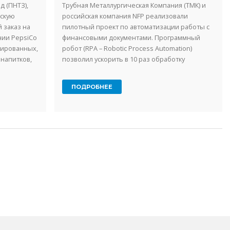
 (ПНТЗ),
Трубная Металлургическая Компания (ТМК) и
ескую
российская компания NFP реализовали
 заказ на
пилотный проект по автоматизации работы с
нии PepsiCo
финансовыми документами. Программный
зированных,
робот (RPA – Robotic Process Automation)
напитков,
позволил ускорить в 10 раз обработку
говыми
финансовой документации ...
ПОДРОБНЕЕ