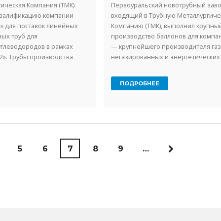
ическая Компания (ТМК)
Первоуральский новотрубный завод
квалификацию компании
входящий в Трубную Металлургич
» для поставок линейных
Компанию (ТМК), выполнил крупный
ых труб для
производство баллонов для компа
углеводородов в рамках
— крупнейшего производителя га
2». Трубы производства
негазированных и энергетических 
о завода (ВТЗ), входящего в
выпускаемых под различными тор
марками. ...
ПОДРОБНЕЕ
5
6
7
8
9
…