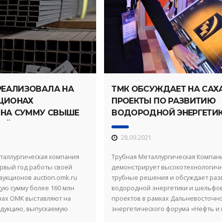
РЕАЛИЗОВАЛА НА
ТМК ОБСУЖДАЕТ НА САХ
ЦИОНАХ
ПРОЕКТЫ ПО РАЗВИТИЮ
НА СУММУ СВЫШЕ
ВОДОРОДНОЙ ЭНЕРГЕТИ
ЛЕЙ
28.09.2021
аллургическая компания
Трубная Металлургическая Компани
ервый год работы своей
демонстрирует высокотехнологич
укционов auction.omk.ru
трубные решения и обсуждает раз
ую сумму более 160 млн
водородной энергетики и шельфо
нах ОМК выставляют на
проектов в рамках Дальневосточн
одукцию, выпускаемую
энергетического форума «Нефть и 
пании в ...
Сахалина 2021», который проходит