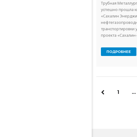
Трубная Металлург
успешно прошла 
«Сахалин Энерджи
нефтегазопроводн
транспортировки 
проекта «Сахалин-
Волжского трубног
ТМК, смогут ...
ПОДРОБНЕЕ
1
…